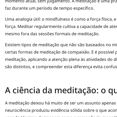
momento atual, sem julgamento. A meditação é uma prát
faz durante um período de tempo específico.
Uma analogia útil: o mindfulness é como a força física,
força. Meditar regularmente cultiva a capacidade de ate
mesmo fora das sessões formais de meditação.
Existem tipos de meditação que não são baseados no m
certas formas de meditação de compaixão. E é possível 
meditação, aplicando a atenção plena às atividades do di
são distintos, e compreender esta diferença evita confu
A ciência da meditação: o q
A meditação deixou há muito de ser um assunto apenas fi
neurociência produziu evidência sólida sobre o que ac