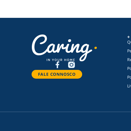
+
Q
P
R
Po
FALE CONNOSCO
Po
L