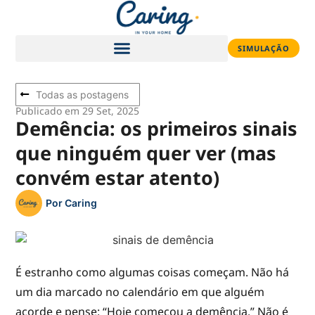
SIMULAÇÃO
Todas as postagens
Publicado em 29 Set, 2025
Demência: os primeiros sinais
que ninguém quer ver (mas
convém estar atento)
Por
Caring
É estranho como algumas coisas começam. Não há
um dia marcado no calendário em que alguém
acorde e pense: “Hoje começou a demência.” Não é