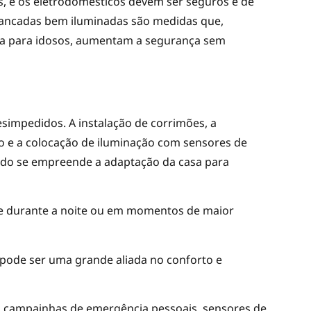
s, e os eletrodomésticos devem ser seguros e de
 bancadas bem iluminadas são medidas que,
a para idosos, aumentam a segurança sem
simpedidos. A instalação de corrimões, a
o e a colocação de iluminação com sensores de
ndo se empreende a adaptação da casa para
nte durante a noite ou em momentos de maior
a pode ser uma grande aliada no conforto e
mo campainhas de emergência pessoais, sensores de