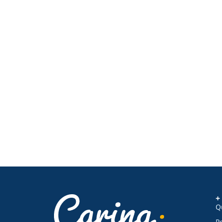
+
Q
P