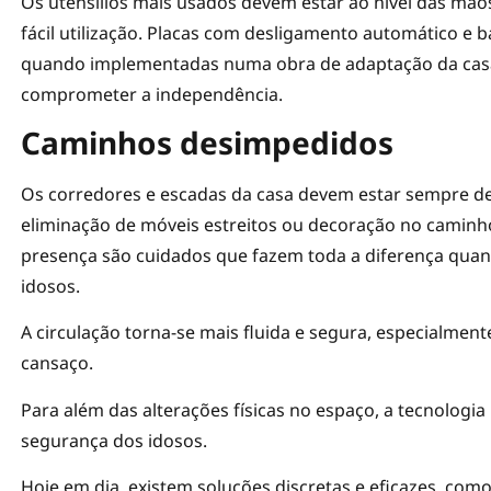
Os utensílios mais usados devem estar ao nível das mão
fácil utilização. Placas com desligamento automático e
quando implementadas numa obra de adaptação da cas
comprometer a independência.
Caminhos desimpedidos
Os corredores e escadas da casa devem estar sempre de
eliminação de móveis estreitos ou decoração no caminh
presença são cuidados que fazem toda a diferença qua
idosos.
A circulação torna-se mais fluida e segura, especialme
cansaço.
Para além das alterações físicas no espaço, a tecnologi
segurança dos idosos.
Hoje em dia, existem soluções discretas e eficazes, co